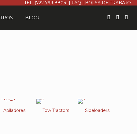
TEL. (722 799 8804)
|
FAQ
|
BOLSA DE TRABAJO
TROS
BLOG
S
Apiladores
Tow Tractors
Sideloaders