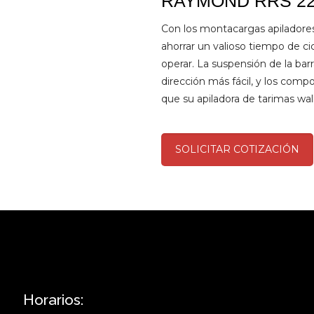
RAYMOND RRS 22
Con los montacargas apiladore
ahorrar un valioso tiempo de cic
operar. La suspensión de la ba
dirección más fácil, y los com
que su apiladora de tarimas wa
SOLICITAR COTIZACIÓN
Horarios: